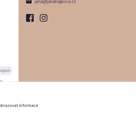
jana@janahajkova.cz
obrazovat informace