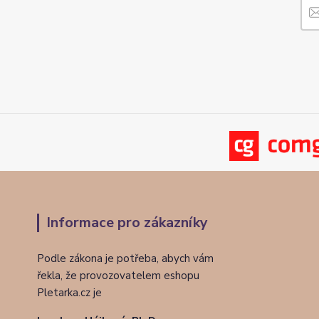
Informace pro zákazníky
Podle zákona je potřeba, abych vám
řekla, že provozovatelem eshopu
Pletarka.cz je