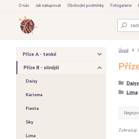
O nás
Jak nakupovat
Obchodní podmínky
Fotogalerie
Úvod
P
Příze A - tenké
Příze
Příze B - silnější
Daisy
Daisy
Lima
Karisma
Fiesta
Nejnově
Sky
Zobrazuji 
Lima