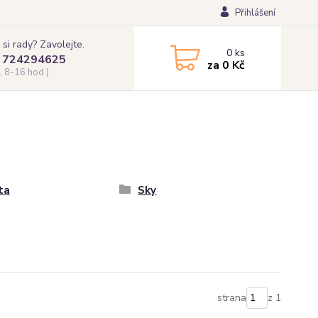
Přihlášení
 si rady? Zavolejte.
0
ks
 724294625
za
0 Kč
, 8-16 hod.)
ta
Sky
strana
z 1