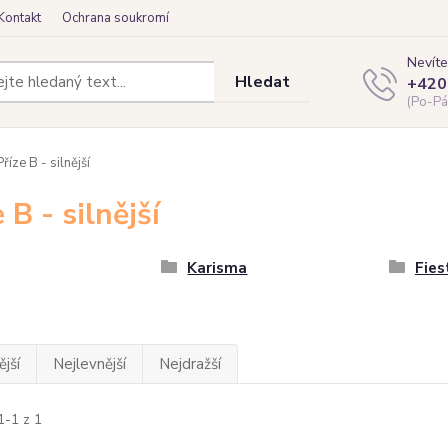
Kontakt
Ochrana soukromí
Nevíte
Hledat
+420
(Po-Pá
říze B - silnější
 B - silnější
Karisma
Fies
jší
Nejlevnější
Nejdražší
1-1 z 1