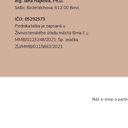
Ing. Jana Hájková, Ph.D.
Sídlo: Božetěchova, 612 00 Brno,
IČO: 05292573
Podnikatelka je zapsaná u
Živnostenského úřadu města Brna č. j.:
MMB/0123248/2021, Sp. značka:
ZU/MMB/0115663/2021.
Náš e-shop a partn