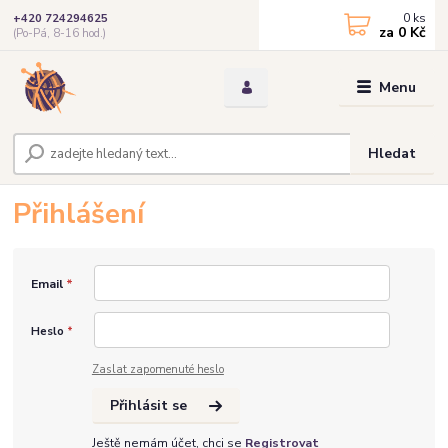
0
ks
+420 724294625
za
0 Kč
(Po-Pá, 8-16 hod.)
Menu
Hledat
Přihlášení
Email
*
Heslo
*
Zaslat zapomenuté heslo
Přihlásit se
Ještě nemám účet, chci se
Registrovat