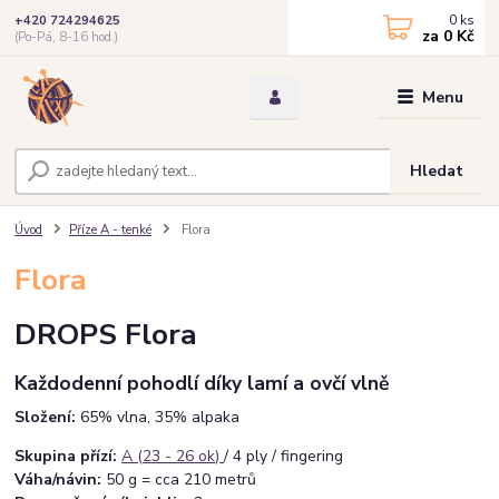
0
ks
+420 724294625
za
0 Kč
(Po-Pá, 8-16 hod.)
Menu
Hledat
Úvod
Příze A - tenké
Flora
Flora
DROPS Flora
Každodenní pohodlí díky lamí a ovčí vlně
Složení:
65% vlna, 35% alpaka
Skupina přízí:
A (23 - 26 ok
)
/ 4 ply / fingering
Váha/návin:
50 g = cca 210 metrů