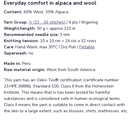
Everyday comfort in alpaca and wool
Content:
65% Wool, 35% Alpaca
Yarn Group:
A (23 - 26 stitches
)
/ 4 ply / fingering
Weight/length:
50 g = approx 210 m
Recommended needle size:
3 mm
Knitting tension:
10 x 10 cm = 24 sts x 32 rows
Care
: Hand Wash, max 30°C / Dry Flat /
Feltable
Superwash:
no
Made in:
Peru
Raw material origin:
Wool from South America
This yarn has an Oeko-Tex® certification (certificate number
23.HPE.36896), Standard 100, Class II from the Hohenstein
Institute. This means that is has been tested for harmful
substances and is considered safe in human-ecological terms.
Class II means the yarn is suitable to come in direct contact with
the skin to a large extent, such as blouses, shirts, mattresses, etc.