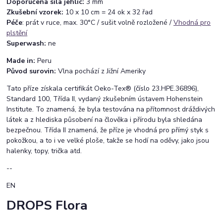
Doporučená síla jehlic:
3 mm
Zkušební vzorek:
10 x 10 cm = 24 ok x 32 řad
Péče
: prát v ruce, max. 30°C / sušit volně rozložené /
Vhodná pro
plstění
Superwash:
ne
Made in:
Peru
Původ surovin:
Vlna pochází z Jižní Ameriky
Tato příze získala certifikát Oeko-Tex® (číslo 23.HPE.36896),
Standard 100, Třída II, vydaný zkušebním ústavem Hohenstein
Institute. To znamená, že byla testována na přítomnost dráždivých
látek a z hlediska působení na člověka i přírodu byla shledána
bezpečnou. Třída II znamená, že příze je vhodná pro přímý styk s
pokožkou, a to i ve velké ploše, takže se hodí na oděvy, jako jsou
halenky, topy, trička atd.
--
EN
DROPS Flora