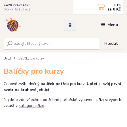
0
ks
+420 724294625
za
0 Kč
(Po-Pá, 8-16 hod.)
Menu
Hledat
Úvod
Balíčky pro kurzy
Balíčky pro kurzy
Cenově zvýhodněný
balíček potřeb
pro kurz:
Upleť si svůj první
svetr na kruhové jehlici
.
Najdete zde všechno potřebné pletařské vybavení, přízi si vyberte
zvlášť v
kategorii příze
.