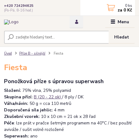
0
ks
+420 724294625
za
0 Kč
(Po-Pá, 8-16 hod.)
Menu
Hledat
Úvod
Příze B - silnější
Fiesta
Fiesta
Ponožková příze s úpravou superwash
Složení:
75% vlna, 25% polyamid
Skupina přízí:
B (20 - 22 ok
)
/ 8 ply / DK
Váha/návin:
50 g = cca 110 metrů
Doporučená síla jehlic:
4 mm
Zkušební vzorek:
10 x 10 cm = 21 ok x 28 řad
Péče
: lze prát v pračce šetrným programem na 40°C / bez použití
aviváže / sušit volně rozložené
Superwash:
ano