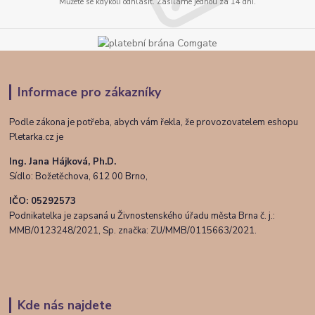
Můžete se kdykoli odhlásit. Zasíláme jednou za 14 dní.
Informace pro zákazníky
Podle zákona je potřeba, abych vám řekla, že provozovatelem eshopu
Pletarka.cz je
Ing. Jana Hájková, Ph.D.
Sídlo: Božetěchova, 612 00 Brno,
IČO: 05292573
Podnikatelka je zapsaná u Živnostenského úřadu města Brna č. j.:
MMB/0123248/2021, Sp. značka: ZU/MMB/0115663/2021.
Kde nás najdete