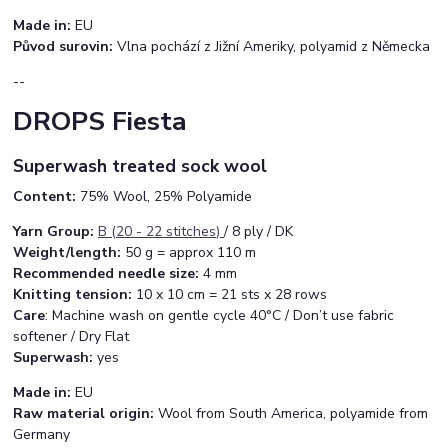
Made in:
EU
Původ surovin:
Vlna pochází z Jižní Ameriky, polyamid z Německa
--
DROPS Fiesta
Superwash treated sock wool
Content:
75% Wool, 25% Polyamide
Yarn Group:
B (20 - 22 stitches
)
/ 8 ply / DK
Weight/length:
50 g = approx 110 m
Recommended needle size:
4 mm
Knitting tension:
10 x 10 cm = 21 sts x 28 rows
Care
: Machine wash on gentle cycle 40°C / Don’t use fabric
softener / Dry Flat
Superwash:
yes
Made in:
EU
Raw material origin:
Wool from South America, polyamide from
Germany