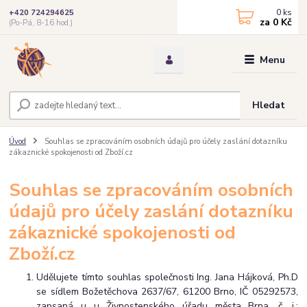
0
ks
+420 724294625
za
0 Kč
(Po-Pá, 8-16 hod.)
Menu
Hledat
Úvod
Souhlas se zpracováním osobních údajů pro účely zaslání dotazníku
zákaznické spokojenosti od Zboží.cz
Souhlas se zpracováním osobních
údajů pro účely zaslání dotazníku
zákaznické spokojenosti od
Zboží.cz
Udělujete tímto souhlas společnosti Ing. Jana Hájková, Ph.D
se sídlem Božetěchova 2637/67, 61200 Brno, IČ 05292573,
zapsaná u u Živnostenského úřadu města Brna, č. j.: