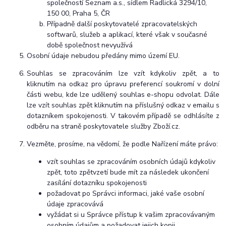
společností Seznam a.s., sídlem Radlická 3294/10,
150 00, Praha 5, ČR
Případně další poskytovatelé zpracovatelských
softwarů, služeb a aplikací, které však v současné
době společnost nevyužívá
Osobní údaje nebudou předány mimo území EU.
Souhlas se zpracováním lze vzít kdykoliv zpět, a to
kliknutím na odkaz pro úpravu preferencí soukromí v dolní
části webu, kde lze udělený souhlas e-shopu odvolat. Dále
lze vzít souhlas zpět kliknutím na příslušný odkaz v emailu s
dotazníkem spokojenosti. V takovém případě se odhlásíte z
odběru na straně poskytovatele služby Zboží.cz.
Vezměte, prosíme, na vědomí, že podle Nařízení máte právo:
vzít souhlas se zpracováním osobních údajů kdykoliv
zpět, toto zpětvzetí bude mít za následek ukončení
zasílání dotazníku spokojenosti
požadovat po Správci informaci, jaké vaše osobní
údaje zpracovává
vyžádat si u Správce přístup k vašim zpracovávaným
osobním údajům a požadovat jejich kopii